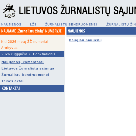
NAUJIENOS
LŽS
ŽURNALISTŲ BENDRUOMENEI
„ŽURNALISTŲ Ž
Daugiau naujienų
Kiti 2026 metų ŽŽ numeriai
Archyvas
2026 rugpjūčio 7, Penktadienis
Naujienos, komentarai
Lietuvos žurnalistų sąjunga
Žurnalistų bendruomenei
Teisės aktai